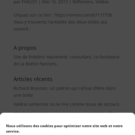
par
FHAU21
|
Mai 16, 2013
|
Réflexions
,
Vidéos
Cliquez sur ce lien : https://vimeo.com/67117738
Vous y trouverez l’antidote des deux slides qui
suivent :
A propos
Site de Frédéric Haumonté, consultant, co-fondateur
de La Boétie Partners.
Articles récents
Richard Branson, un patron qui refuse d’être dans
une boîte
Valérie Lemercier ou le rire comme issue de secours
Abraham Lincoln ou la puissance négociatrice d’un
médiateur (9µ)
Nous utilisons des cookies pour optimiser notre site web et notre
service.