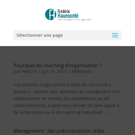
Sélectionner une page
Pourquoi du coaching d’organisation ?
par
FHAU21
|
Juil 21, 2013
|
Réflexions
« Le poisson rouge prend la taille de son bocal »
paraît-il… Quand vous attendez du changement d’un
collaborateur en termes de compétences ou de
comportements, il peut vous arriver de faire appel à
de la formation ou à du coaching individuel…...
Management : des préconisations utiles