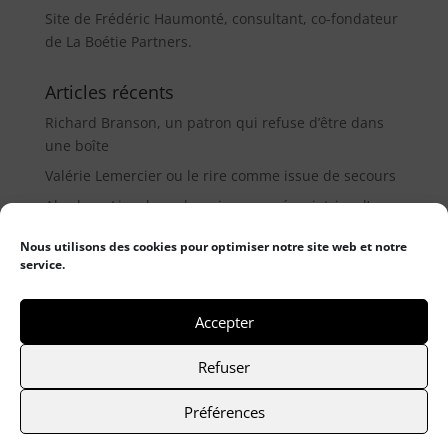
Site de Frédéric Haumonté, consultant, co-fondateur
de La Boétie Partners.
Articles récents
Richard Branson, un patron qui refuse d’être dans
une boîte
Valérie Lemercier ou le rire comme issue de secours
Abraham Lincoln ou la puissance négociatrice d’un
médiateur (9µ)
Nous utilisons des cookies pour optimiser notre site web et notre
service.
Catégories
Catégories
Accepter
Refuser
© 2021 Frederic Haumonté
- Mentions légales
-
Préférences
Politique de cookies