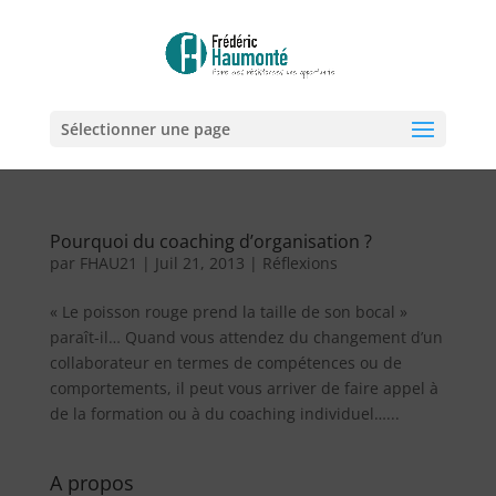
Sélectionner une page
Pourquoi du coaching d’organisation ?
par
FHAU21
|
Juil 21, 2013
|
Réflexions
« Le poisson rouge prend la taille de son bocal »
paraît-il… Quand vous attendez du changement d’un
collaborateur en termes de compétences ou de
comportements, il peut vous arriver de faire appel à
de la formation ou à du coaching individuel…...
A propos