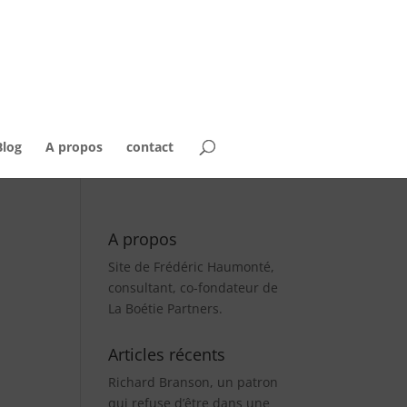
Blog
A propos
contact
A propos
Site de Frédéric Haumonté,
consultant, co-fondateur de
La Boétie Partners.
Articles récents
Richard Branson, un patron
qui refuse d’être dans une