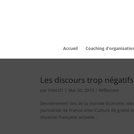
Accueil
Coaching d’organisatio
Les discours trop négati
par
FHAU21
|
Mai 20, 2013
|
Réflexions
Dernièrement lors de la journée Economic Ideas 
journaliste de France Inter/Culture de grand ren
situation française actuelle...