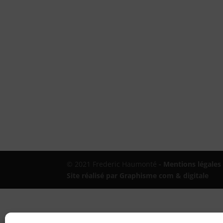
© 2021 Frederic Haumonté
- Mentions légales
Site réalisé par Graphisme com & digitale