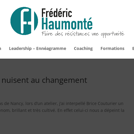
n
Leadership – Ennéagramme
Coaching
Formations
fs nuisent au changement
de Nancy, lors d’un atelier, j’ai interpellé Brice Couturier un
om, brillant et très cultivé. En effet celui-ci nous a dépeint la