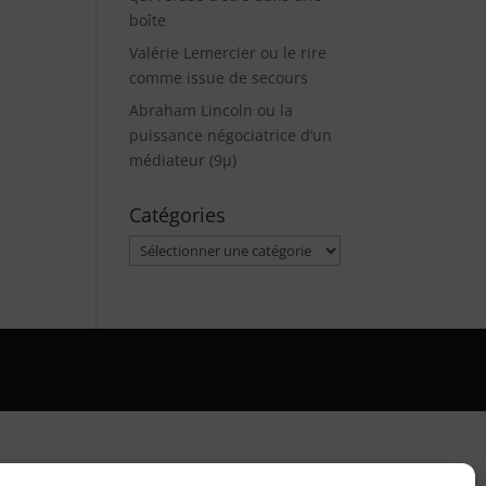
boîte
Valérie Lemercier ou le rire
comme issue de secours
Abraham Lincoln ou la
puissance négociatrice d’un
médiateur (9µ)
Catégories
Catégories