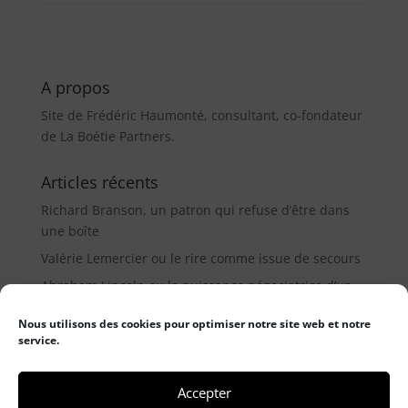
A propos
Site de Frédéric Haumonté, consultant, co-fondateur
de La Boétie Partners.
Articles récents
Richard Branson, un patron qui refuse d’être dans
une boîte
Valérie Lemercier ou le rire comme issue de secours
Abraham Lincoln ou la puissance négociatrice d’un
médiateur (9µ)
Nous utilisons des cookies pour optimiser notre site web et notre
service.
Catégories
Catégories
Accepter