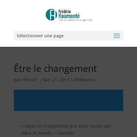
Sélectionner une page
Être le changement
par
FHAU21
|
Mar 21, 2013
|
Réflexions
« Soyez le changement que vous voulez voir
dans le monde » ! Gandhi