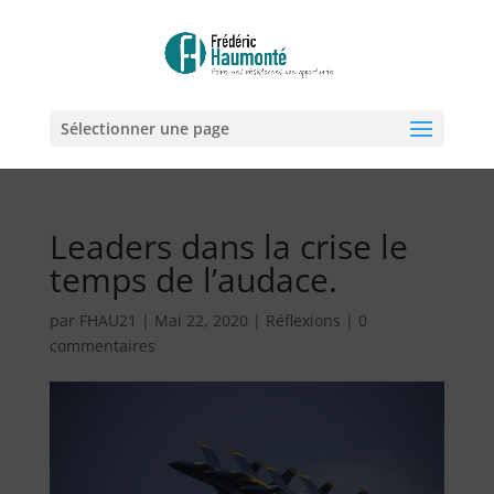
Sélectionner une page
Leaders dans la crise le
temps de l’audace.
par
FHAU21
|
Mai 22, 2020
|
Réflexions
|
0
commentaires