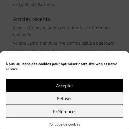
de La Boétie Partners.
Articles récents
Richard Branson, un patron qui refuse d’être dans
une boîte
Valérie Lemercier ou le rire comme issue de secours
Abraham Lincoln ou la puissance négociatrice d’un
médiateur (9µ)
Nous utilisons des cookies pour optimiser notre site web et notre
service.
Catégories
Catégories
Accepter
Refuser
© 2021 Frederic Haumonté
- Mentions légales
-
Préférences
Politique de cookies
Site réalisé par Graphisme com & digitale
Politique de cookies