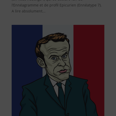
l’Ennéagramme et de profil Epicurien (Ennéatype 7).
A lire absolument...