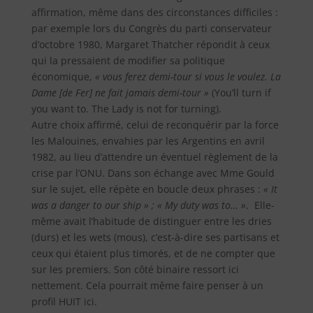
affirmation, même dans des circonstances difficiles :
par exemple lors du Congrès du parti conservateur
d’octobre 1980, Margaret Thatcher répondit à ceux
qui la pressaient de modifier sa politique
économique,
« vous ferez demi-tour si vous le voulez. La
Dame [de Fer] ne fait jamais demi-tour »
(You’ll turn if
you want to. The Lady is not for turning).
Autre choix affirmé, celui de reconquérir par la force
les Malouines, envahies par les Argentins en avril
1982, au lieu d’attendre un éventuel règlement de la
crise par l’ONU. Dans son échange avec Mme Gould
sur le sujet, elle répète en boucle deux phrases :
« It
was a danger to our ship » ; « My duty was to… »
.
Elle-
même avait l’habitude de distinguer entre les dries
(durs) et les wets (mous), c’est-à-dire ses partisans et
ceux qui étaient plus timorés, et de ne compter que
sur les premiers. Son côté binaire ressort ici
nettement. Cela pourrait même faire penser à un
profil HUIT ici.