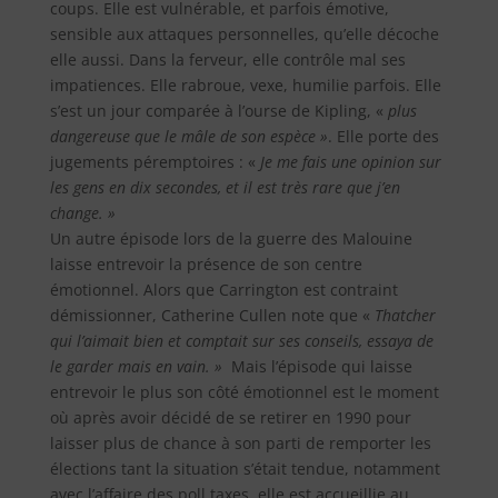
coups. Elle est vulnérable, et parfois émotive,
sensible aux attaques personnelles, qu’elle décoche
elle aussi. Dans la ferveur, elle contrôle mal ses
impatiences. Elle rabroue, vexe, humilie parfois. Elle
s’est un jour comparée à l’ourse de Kipling, «
plus
dangereuse que le mâle de son espèce »
. Elle porte des
jugements péremptoires : «
Je me fais une opinion sur
les gens en dix secondes, et il est très rare que j’en
change. »
Un autre épisode lors de la guerre des Malouine
laisse entrevoir la présence de son centre
émotionnel. Alors que Carrington est contraint
démissionner, Catherine Cullen note que «
Thatcher
qui l’aimait bien et comptait sur ses conseils, essaya de
le garder mais en vain. »
Mais l’épisode qui laisse
entrevoir le plus son côté émotionnel est le moment
où après avoir décidé de se retirer en 1990 pour
laisser plus de chance à son parti de remporter les
élections tant la situation s’était tendue, notamment
avec l’affaire des poll taxes, elle est accueillie au