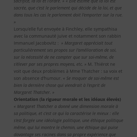
sacrifice, la loi et l’ordre. »
« Elle estime que la loi est
sacrée, que c’est le parlement qui décide de la loi, et que
dans tous les cas le parlement doit l’emporter sur la rue.
»
Lorsqu’elle fut envoyée à Finchley, elle sympathisa
avec la communauté juive et notamment son rabbin
Immanuel Jacobovitz :
» Margaret appréciait tout
particulièrement ses propos sur l’amélioration de soi,
sur la nécessité de ne compter que sur soi-même, de
s’élever par ses propres moyens, etc. »
M. Thiérot ne
voit que deux problèmes à Mme Thatcher : sa voix et
son absence d’humour.
« Se moquer de soi-même est
bien la dernière chose qui viendrait à l’esprit de
Margaret Thatcher. »
Orientation (la rigueur morale et les idéaux élevés)
« Margaret Thatcher a donné une dimension morale à
sa politique, et c’est ce qui la caractérise le mieux : elle
s’est forgée une idéologie politique, une éthique politique
même, qui lui montre le chemin, une éthique qui puise
davantage ses racines dans sa propre expérience que