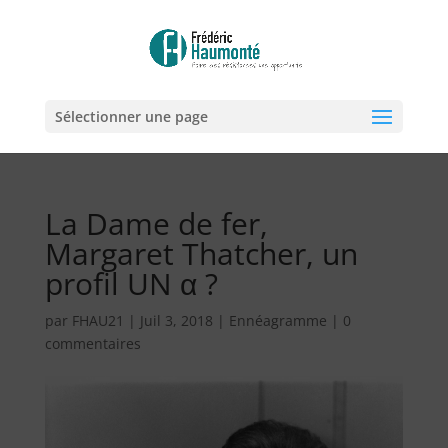
Sélectionner une page
La Dame de fer,
Margaret Thatcher, un
profil UN α ?
par
FHAU21
|
Juil 3, 2018
|
Ennéagramme
|
0
commentaires