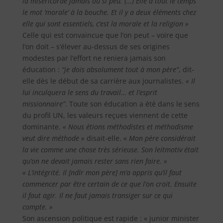
la miséricorde jamais ou si peu. (…) Elle a tout le temps
le mot ‘morale’ à la bouche. Et il y a deux éléments chez
elle qui sont essentiels, c’est la morale et la religion »
Celle qui est convaincue que l’on peut – voire que
l’on doit – s’élever au-dessus de ses origines
modestes par l’effort ne reniera jamais son
éducation :
“je dois absolument tout à mon père”
, dit-
elle dès le début de sa carrière aux journalistes.
« Il
lui inculquera le sens du travail… et l’esprit
missionnaire”
. Toute son éducation a été dans le sens
du profil UN, les valeurs reçues viennent de cette
dominante.
« Nous étions méthodistes et méthodisme
veut dire méthode »
disait-elle.
« Mon père considérait
la vie comme une chose très sérieuse. Son leitmotiv était
qu’on ne devait jamais rester sans rien faire. »
« L’intégrité. Il [ndlr mon père] m’a appris qu’il faut
commencer par être certain de ce que l’on croit. Ensuite
il faut agir. Il ne faut jamais transiger sur ce qui
compte. »
Son ascension politique est rapide : « junior minister