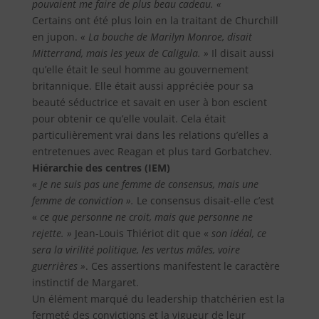
pouvaient me faire de plus beau cadeau. «
Certains ont été plus loin en la traitant de Churchill
en jupon.
« La bouche de Marilyn Monroe, disait
Mitterrand, mais les yeux de Caligula. »
Il disait aussi
qu’elle était le seul homme au gouvernement
britannique. Elle était aussi appréciée pour sa
beauté séductrice et savait en user à bon escient
pour obtenir ce qu’elle voulait. Cela était
particulièrement vrai dans les relations qu’elles a
entretenues avec Reagan et plus tard Gorbatchev.
Hiérarchie des centres (IEM)
«
Je ne suis pas une femme de consensus, mais une
femme de conviction ».
Le consensus disait-elle c’est
«
ce que personne ne croit, mais que personne ne
rejette. »
Jean-Louis Thiériot dit que «
son idéal, ce
sera la virilité politique, les vertus mâles, voire
guerrières »
. Ces assertions manifestent le caractère
instinctif de Margaret.
Un élément marqué du leadership thatchérien est la
fermeté des convictions et la vigueur de leur