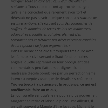
marquer toute sa carrière : celui d’un chevalier en
croisade. »
Tous ceux qui l’ont approché souligne
qu’elle ne concédait que rarement avoir tort et
détestait ne pas savoir quelque chose.
« A chacune de
ses interventions, elle écrasait sous des avalanches de
chiffres, de données, de textes de lois ses malheureux
adversaires travaillistes qui généralement n’en
revenaient pas et n’étaient pas nécessairement capables
de lui répondre de façon argumentée. »
Dans le même sens elle fut toujours très dure avec
les fameux « civil servant » (haut fonctionnaires
anglais) qu’elle reprenait en leur prodiguant des
commentaires peu flatteurs et dignes d’une
maîtresse d’école obnubilée par un perfectionnisme
latent : « Ineptie / Manque de détails / A refaire ! »
Trio vertueux (la patience et la prudence, ce qui est
améliorable, faire au mieux)
Le jour où elle sent qu’elle ne pourra plus gouverner,
Margaret se retire et laisse la place.
Par ailleurs, il
arrivait souvent à Maggie d’être joyeuse. Lâchant le