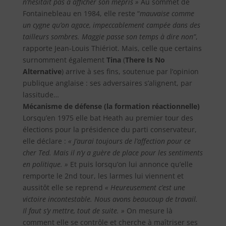
n’hésitait pas à afficher son mépris »
Au sommet de
Fontainebleau en 1984, elle reste “
mauvaise comme
un cygne qu’on agace, impeccablement campée dans des
tailleurs sombres. Maggie passe son temps à dire non”
,
rapporte Jean-Louis Thiériot. Mais, celle que certains
surnomment également
Tina
(
There Is No
Alternative
) arrive à ses fins, soutenue par l’opinion
publique anglaise : ses adversaires s’alignent, par
lassitude…
Mécanisme de défense (la formation réactionnelle)
Lorsqu’en 1975 elle bat Heath au premier tour des
élections pour la présidence du parti conservateur,
elle déclare :
« J’aurai toujours de l’affection pour ce
cher Ted. Mais il n’y a guère de place pour les sentiments
en politique. »
Et puis lorsqu’on lui annonce qu’elle
remporte le 2nd tour, les larmes lui viennent et
aussitôt elle se reprend
« Heureusement c’est une
victoire incontestable. Nous avons beaucoup de travail.
Il faut s’y mettre, tout de suite. »
On mesure là
comment elle se contrôle et cherche à maîtriser ses