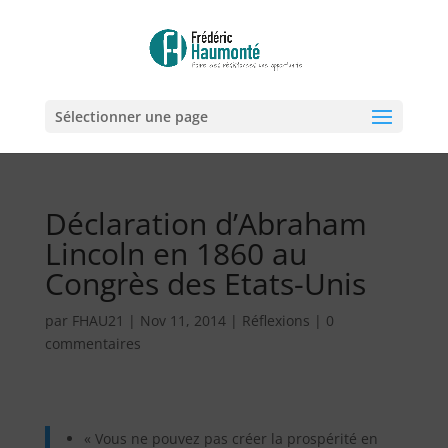
Sélectionner une page
Déclaration d’Abraham
Lincoln en 1860 au
Congrès des Etats-Unis
par
FHAU21
|
Nov 11, 2014
|
Réflexions
|
0
commentaires
« Vous ne pouvez pas créer la prospérité en