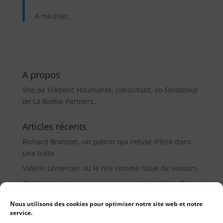
A méditer…
A propos
Site de Frédéric Haumonté, consultant, co-fondateur
de La Boétie Partners.
Articles récents
Richard Branson, un patron qui refuse d’être dans
une boîte
Valérie Lemercier ou le rire comme issue de secours
Abraham Lincoln ou la puissance négociatrice d’un
médiateur (9µ)
Nous utilisons des cookies pour optimiser notre site web et notre
service.
Catégories