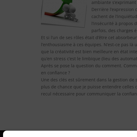
ambiante s’exprimant
Derrière l’expression
cachent de l’inquiétud
l’insécurité à propos
parfois, des charges é
Et si l’un de ses rôles était d’être cet absorbe
l’enthousiasme à ces équipes. N’est-ce pas là
que la créativité est bien meilleure en état in
qu’en stress c’est le limbique (lieu des autom
Après se pose la question du comment. Commen
en confiance ?
Une des clés est sûrement dans la gestion de s
plus de chance que je puisse entendre celles 
recul nécessaire pour communiquer la confiance