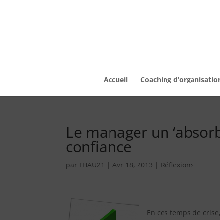
Accueil
Coaching d’organisatio
Le manager un ‘absorbe
confiance
par
FHAU21
|
Avr 18, 2013
|
Réflexions
En ces temps de crise