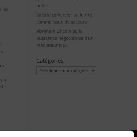
boîte
e, se
Valérie Lemercier ou le rire
comme issue de secours
Abraham Lincoln ou la
puissance négociatrice d’un
t
médiateur (9µ)
rs
Catégories
eur
Catégories
 y a
 le