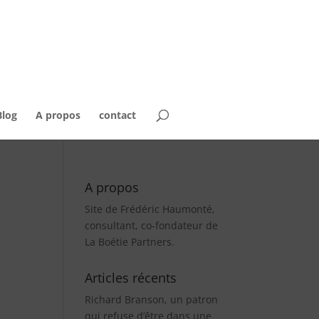
Blog
A propos
contact
A propos
Site de Frédéric Haumonté,
consultant, co-fondateur de
La Boétie Partners.
Articles récents
Richard Branson, un patron
qui refuse d’être dans une