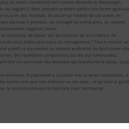
 plus ou moins clairement sont comme démunis et découragés.
 de ces vagues à l’âme, pouvant prendre parfois une forme agressiv
e vis-à-vis des résultats, du doute sur l’avenir de son poste, de
 d’une décision à prendre… Le manager se prend alors, en continu
motionnelles négatives fortes.
ur d’inquiétude, de doute, afin de restituer de la confiance, de
 une des plus belles plus-value du management ? Tout le monde sai
terne positif ce qui permet au cerveau préfrontal de fonctionner alo
atismes, des répétitions compulsives) qui est aux commandes.
t être cet alchimiste des émotions qui transforme le doute, la p
es émotions. Si j’apprends à accueillir mes propres inquiétudes, il
des autres sans que cela m’énerve ou me pèse… et qu’ainsi je garde
, la sérénité porteuse de bienfaits pour l’entreprise.