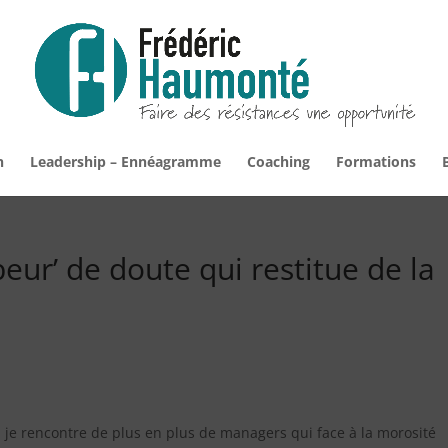
n
Leadership – Ennéagramme
Coaching
Formations
ur’ de doute qui restitue de la
, je rencontre de plus en plus de managers qui face à la morosité