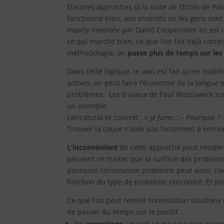
D’autres approches (à la suite de l’Ecole de Palo
fonctionne bien, aux endroits où les gens sont
Inquiry
inventée par David Cooperrider en est 
ce qui marche bien, ce que l’on fait déjà corr
méthodologie, on
passe plus de temps sur les
Dans cette logique, le pari est fait qu’en mobil
actives, on peut faire l’économie de la longue
problèmes. Les travaux de Paul Watzlawick sont
un exemple
caricatural et concret :
« Je fume… – Pourquoi ? –
Trouver la cause n’aide pas forcément à entrev
L’inconvénient
de cette approche peut résider 
peuvent ne traiter que la surface des problème
pourquoi l’orientation problème peut aussi s’avé
fonction du type de problème rencontré. Et po
Ce que l’on peut retenir l’orientation solution
de passer du temps sur le positif :
les
exceptions
: qu’est-ce qui se passe quan