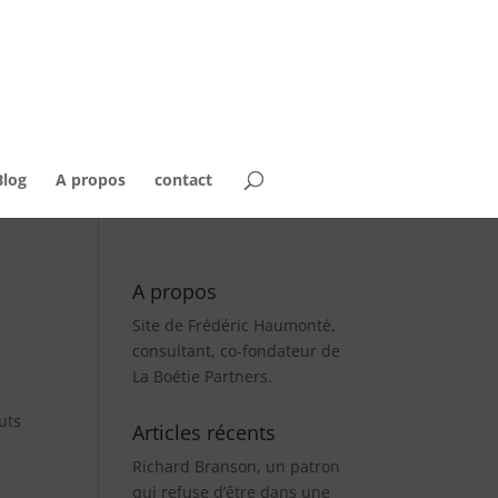
Blog
A propos
contact
A propos
Site de Frédéric Haumonté,
consultant, co-fondateur de
La Boétie Partners.
uts
Articles récents
Richard Branson, un patron
qui refuse d’être dans une