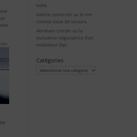
boîte
tive
Valérie Lemercier ou le rire
par
comme issue de secours
ette
Abraham Lincoln ou la
puissance négociatrice d’un
nces
médiateur (9µ)
Catégories
Catégories
tte