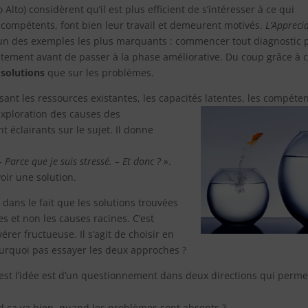
 Alto) considèrent qu’il est plus efficient de s’intéresser à ce qui
 compétents, font bien leur travail et demeurent motivés.
L’Apprecia
un des exemples les plus marquants : commencer tout diagnostic 
ectement avant de passer à la phase améliorative. Du coup grâce à c
 solutions
que sur les problèmes.
isant les ressources existantes, les capacités latentes, les com
péte
 exploration des causes des
 éclairants sur le sujet. Il donne
 Parce que je suis stressé. – Et donc ? »
.
oir une solution.
dans le fait que les solutions trouvées
s et non les causes racines. C’est
rer fructueuse. Il s’agit de choisir en
urquoi pas essayer les deux approches ?
s est l’idée est d’un questionnement dans deux directions qui perme
d ça va bien, quand les problèmes sont absents ?