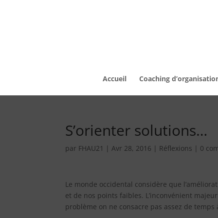
Accueil
Coaching d’organisatio
S’orienter solutions…
par
FHAU21
|
Avr 28, 2016
|
Réflexions
|
0 co
Le monde occidental considère que l’améliorat
et de nos points faibles. L’inconvénient majeur
problème on ne consacre pas assez de temps à