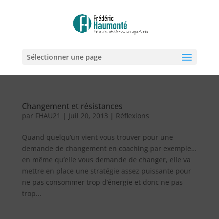
Sélectionner une page
Changement et résistances
par
FHAU21
|
Juil 20, 2013
|
Réflexions
Quand quelqu’un vient vous trouver pour une
demande de changement en coaching par exemple…
en même qu’elle vous demande de changer, elle va
mettre en place une stratégie assez puissante pour
ne pas consommer trop d’énergie et donc ne pas
trop...