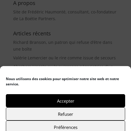
A propos
Site de Frédéric Haumonté, consultant, co-fondateur
de La Boétie Partners.
Articles récents
Richard Branson, un patron qui refuse d’être dans
une boîte
Valérie Lemercier ou le rire comme issue de secours
Abraham Lincoln ou la puissance négociatrice d’un
médiateur (9µ)
Nous utilisons des cookies pour optimiser notre site web et notre
service.
Catégories
Catégories
Accepter
Refuser
© 2021 Frederic Haumonté
- Mentions légales
-
Préférences