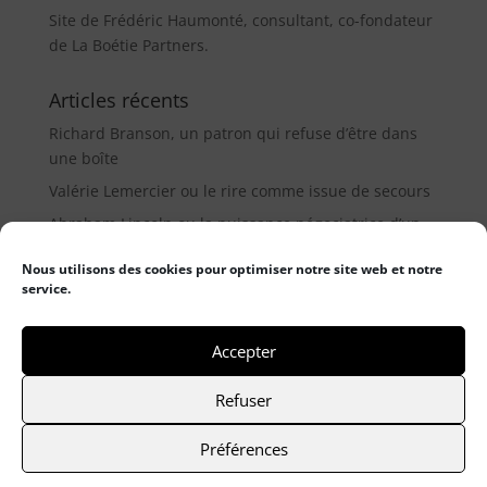
Site de Frédéric Haumonté, consultant, co-fondateur
de La Boétie Partners.
Articles récents
Richard Branson, un patron qui refuse d’être dans
une boîte
Valérie Lemercier ou le rire comme issue de secours
Abraham Lincoln ou la puissance négociatrice d’un
médiateur (9µ)
Nous utilisons des cookies pour optimiser notre site web et notre
service.
Catégories
Catégories
Accepter
Refuser
© 2021 Frederic Haumonté
- Mentions légales
-
Préférences
Politique de cookies