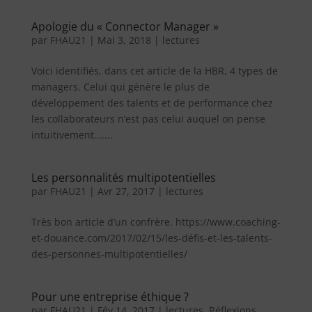
Apologie du « Connector Manager »
par
FHAU21
|
Mai 3, 2018
|
lectures
Voici identifiés, dans cet article de la HBR, 4 types de
managers. Celui qui génère le plus de
développement des talents et de performance chez
les collaborateurs n’est pas celui auquel on pense
intuitivement…....
Les personnalités multipotentielles
par
FHAU21
|
Avr 27, 2017
|
lectures
Très bon article d’un confrère. https://www.coaching-
et-douance.com/2017/02/15/les-défis-et-les-talents-
des-personnes-multipotentielles/
Pour une entreprise éthique ?
par
FHAU21
|
Fév 14, 2017
|
lectures
,
Réflexions