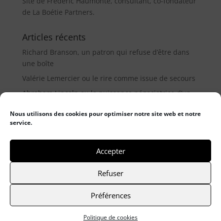
Site de Frédéric Haumonté, consultant, co-fondateur
de La Boétie Partners.
Articles récents
Richard Branson, un patron qui refuse d’être dans
une boîte
Valérie Lemercier ou le rire comme issue de secours
Abraham Lincoln ou la puissance négociatrice d’un
médiateur (9µ)
Nous utilisons des cookies pour optimiser notre site web et notre
service.
Catégories
Catégories
Accepter
Refuser
© 2021 Frederic Haumonté
- Mentions légales
-
Préférences
Politique de cookies
Site réalisé par Graphisme com & digitale
Politique de cookies