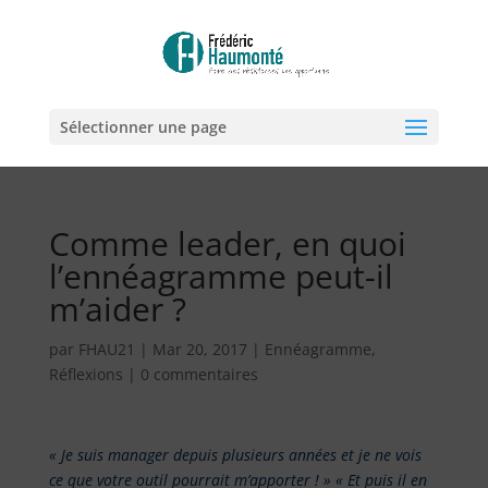
Sélectionner une page
Comme leader, en quoi
l’ennéagramme peut-il
m’aider ?
par
FHAU21
|
Mar 20, 2017
|
Ennéagramme
,
Réflexions
|
0 commentaires
« Je suis manager depuis plusieurs années et je ne vois
ce que votre outil pourrait m’apporter ! » « Et puis il en