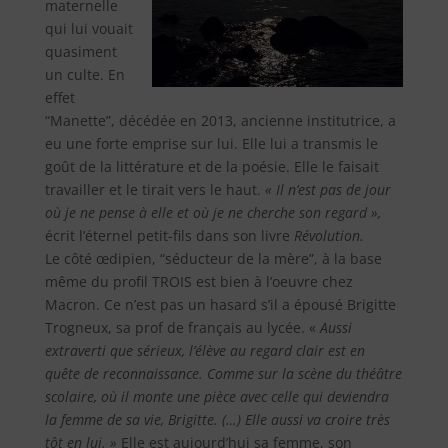
maternelle
qui lui vouait
quasiment
un culte. En
effet
“Manette”, décédée en 2013, ancienne institutrice, a
eu une forte emprise sur lui. Elle lui a transmis le
goût de la littérature et de la poésie. Elle le faisait
travailler et le tirait vers le haut.
« Il n’est pas de jour
où je ne pense à elle et où je ne cherche son regard »,
écrit l’éternel petit-fils dans son livre
Révolution.
Le côté œdipien, “séducteur de la mère”, à la base
même du profil TROIS est bien à l’oeuvre chez
Macron. Ce n’est pas un hasard s’il a épousé Brigitte
Trogneux, sa prof de français au lycée. «
Aussi
extraverti que sérieux, l’élève au regard clair est en
quête de reconnaissance. Comme sur la scène du théâtre
scolaire, où il monte une pièce avec celle qui deviendra
la femme de sa vie, Brigitte. (…) Elle aussi va croire très
tôt en lui. »
Elle est aujourd’hui sa femme, son