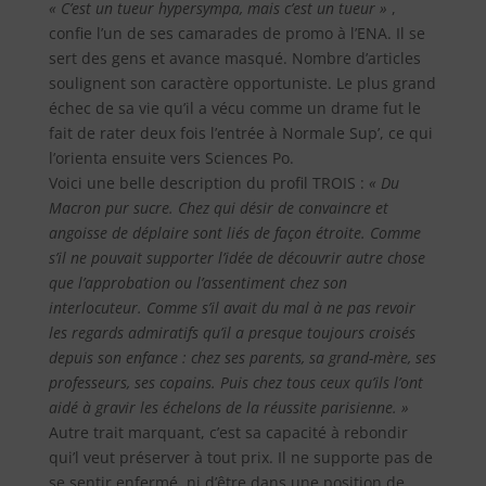
« C’est un tueur hypersympa, mais c’est un tueur »
,
confie l’un de ses camarades de promo à l’ENA. Il se
sert des gens et avance masqué. Nombre d’articles
soulignent son caractère opportuniste. Le plus grand
échec de sa vie qu’il a vécu comme un drame fut le
fait de rater deux fois l’entrée à Normale Sup’, ce qui
l’orienta ensuite vers Sciences Po.
Voici une belle description du profil TROIS :
« Du
Macron pur sucre. Chez qui désir de convaincre et
angoisse de déplaire sont liés de façon étroite. Comme
s’il ne pouvait supporter l’idée de découvrir autre chose
que l’approbation ou l’assentiment chez son
interlocuteur. Comme s’il avait du mal à ne pas revoir
les regards admiratifs qu’il a presque toujours croisés
depuis son enfance : chez ses parents, sa grand-mère, ses
professeurs, ses copains. Puis chez tous ceux qu’ils l’ont
aidé à gravir les échelons de la réussite parisienne. »
Autre trait marquant, c’est sa capacité à rebondir
qui’l veut préserver à tout prix. Il ne supporte pas de
se sentir enfermé, ni d’être dans une position de