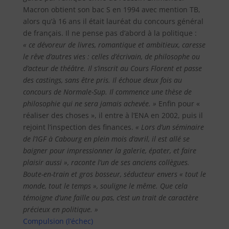
Macron obtient son bac S en 1994 avec mention TB,
alors qu’à 16 ans il était lauréat du concours général
de français. Il ne pense pas d’abord à la politique :
« ce dévoreur de livres, romantique et ambitieux, caresse
le rêve d’autres vies : celles d’écrivain, de philosophe ou
d’acteur de théâtre. Il s’inscrit au Cours Florent et passe
des castings, sans être pris. Il échoue deux fois au
concours de Normale-Sup. Il commence une thèse de
philosophie qui ne sera jamais achevée. »
Enfin pour «
réaliser des choses », il entre à l’ENA en 2002, puis il
rejoint l’inspection des finances.
« Lors d’un séminaire
de l’IGF à Cabourg en plein mois d’avril, il est allé se
baigner pour impressionner la galerie, épater, et faire
plaisir aussi », raconte l’un de ses anciens collègues.
Boute-en-train et gros bosseur, séducteur envers « tout le
monde, tout le temps », souligne le même. Que cela
témoigne d’une faille ou pas, c’est un trait de caractère
précieux en politique. »
Compulsion (l’échec)