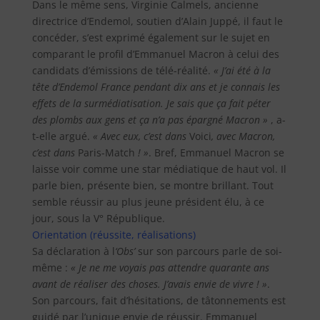
Dans le même sens, Virginie Calmels, ancienne
directrice d’Endemol, soutien d’Alain Juppé, il faut le
concéder, s’est exprimé également sur le sujet en
comparant le profil d’Emmanuel Macron à celui des
candidats d’émissions de télé-réalité.
« J’ai été à la
tête d’Endemol France pendant dix ans et je connais les
effets de la surmédiatisation. Je sais que ça fait péter
des plombs aux gens et ça n’a pas épargné Macron »
, a-
t-elle argué.
« Avec eux, c’est dans
Voici
, avec Macron,
c’est dans
Paris-Match
! »
. Bref, Emmanuel Macron se
laisse voir comme une star médiatique de haut vol. Il
parle bien, présente bien, se montre brillant. Tout
semble réussir au plus jeune président élu, à ce
jour, sous la V° République.
Orientation (réussite, réalisations)
Sa déclaration à l
‘Obs’
sur son parcours parle de soi-
même :
« Je ne me voyais pas attendre quarante ans
avant de réaliser des choses. J’avais envie de vivre ! »
.
Son parcours, fait d’hésitations, de tâtonnements est
guidé par l’unique envie de réussir. Emmanuel