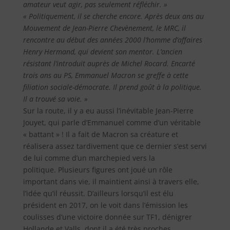
amateur veut agir, pas seulement réfléchir. »
« Politiquement, il se cherche encore. Après deux ans au
Mouvement de Jean-Pierre Chevènement, le MRC, il
rencontre au début des années 2000 l’homme d’affaires
Henry Hermand, qui devient son mentor. L’ancien
résistant l’introduit auprès de Michel Rocard. Encarté
trois ans au PS, Emmanuel Macron se greffe à cette
filiation sociale-démocrate. Il prend goût à la politique.
Il a trouvé sa voie. »
Sur la route, il y a eu aussi l’inévitable Jean-Pierre
Jouyet, qui parle d’Emmanuel comme d’un véritable
« battant » ! Il a fait de Macron sa créature et
réalisera assez tardivement que ce dernier s’est servi
de lui comme d’un marchepied vers la
politique. Plusieurs figures ont joué un rôle
important dans vie, il maintient ainsi à travers elle,
l’idée qu’il réussit. D’ailleurs lorsqu’il est élu
président en 2017, on le voit dans l’émission les
coulisses d’une victoire donnée sur TF1, dénigrer
Hollande et Valls, dont il a été très proches