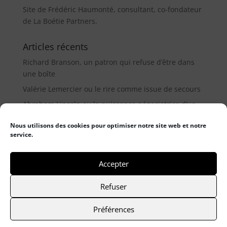
Site de Frédéric Haumonté, consultant, co-fondateur
de La Boétie Partners.
Articles récents
Richard Branson, un patron qui refuse d’être dans
une boîte
Valérie Lemercier ou le rire comme issue de secours
Abraham Lincoln ou la puissance négociatrice d’un
médiateur (9µ)
Nous utilisons des cookies pour optimiser notre site web et notre
service.
Catégories
Catégories
Accepter
Refuser
© 2021 Frederic Haumonté
- Mentions légales
-
Préférences
Politique de cookies