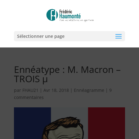
Sélectionner une page
Ennéatype : M. Macron –
TROIS µ
par
FHAU21
|
Avr 18, 2018
|
Ennéagramme
|
9
commentaires