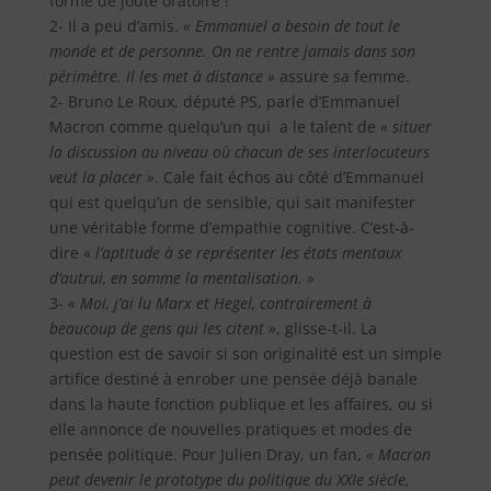
forme de joute oratoire !
2- Il a peu d’amis.
« Emmanuel a besoin de tout le
monde et de personne. On ne rentre jamais dans son
périmètre. Il les met à distance »
assure sa femme.
2- Bruno Le Roux, député PS, parle d’Emmanuel
Macron comme quelqu’un qui
a le talent de
« situer
la discussion au niveau où chacun de ses interlocuteurs
veut la placer »
. Cale fait échos au côté d’Emmanuel
qui est quelqu’un de sensible, qui sait manifester
une véritable forme d’empathie cognitive. C’est-à-
dire «
l’aptitude à se représenter les états mentaux
d’autrui, en somme la mentalisation. »
3-
« Moi, j’ai lu Marx et Hegel, contrairement à
beaucoup de gens qui les citent »
, glisse-t-il. La
question est de savoir si son originalité est un simple
artifice destiné à enrober une pensée déjà banale
dans la haute fonction publique et les affaires, ou si
elle annonce de nouvelles pratiques et modes de
pensée politique. Pour Julien Dray, un fan,
« Macron
peut devenir le prototype du politique du XXIe siècle,