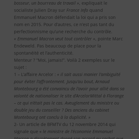
bosseur, un bourreau de travail »
, expliquait le
socialiste Julien Dray sur
France Info
quand
Emmanuel Macron défendait la loi qui a pris son
nom en 2015. Pour d’autres, ce n’est pas tant du
perfectionnisme qu’une recherche du contrôle.
« Emmanuel Macron veut tout contrôler »
, pointe Marc
Endeweld. Pas beaucoup de place pour la
spontanéité et l’authenticité.
Menteur ? “Moi, jamais!”. Voilà 2 exemples sur le
sujet :
1 – L’affaire Arcelor :
« il sait aussi manier l’ambiguïté
pour éviter l’affrontement. Jusqu’au bout, Arnaud
Montebourg a été convaincu de l’avoir pour allié dans sa
volonté de nationaliser le site d’ArcelorMittal à Florange
– ce qui n’était pas le cas. Aveuglement du ministre ou
double jeu du conseiller ? Des anciens du cabinet
Montebourg ont conclu à la duplicité. »
2- Un article de BFMTV du 12 novembre 2014 qui
signale que «
le ministre de l’économie Emmanuel
Macron a discrètement donné son accord au rachat que