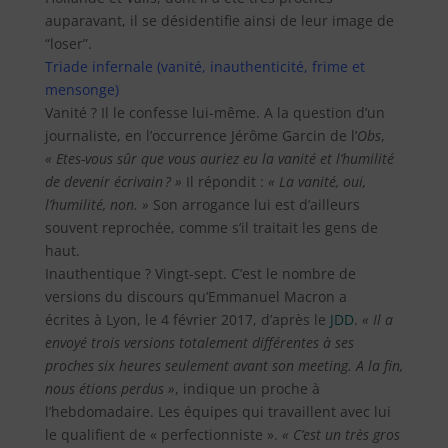
auparavant, il se désidentifie ainsi de leur image de
“loser”.
Triade infernale (vanité, inauthenticité, frime et
mensonge)
Vanité ? Il le confesse lui-même. A la question d’un
journaliste, en l’occurrence Jérôme Garcin de l’
Obs
,
« Etes-vous sûr que vous auriez eu la vanité et l’humilité
de devenir écrivain ? »
Il répondit :
« La vanité, oui,
l’humilité, non. »
Son arrogance lui est d’ailleurs
souvent reprochée, comme s’il traitait les gens de
haut.
Inauthentique ? Vingt-sept. C’est le nombre de
versions du discours qu’Emmanuel Macron a
écrites à Lyon, le 4 février 2017, d’après le
JDD
.
« Il a
envoyé trois versions totalement différentes à ses
proches six heures seulement avant son meeting. A la fin,
nous étions perdus »
, indique un proche à
l’hebdomadaire. Les équipes qui travaillent avec lui
le qualifient de « perfectionniste ».
« C’est un très gros