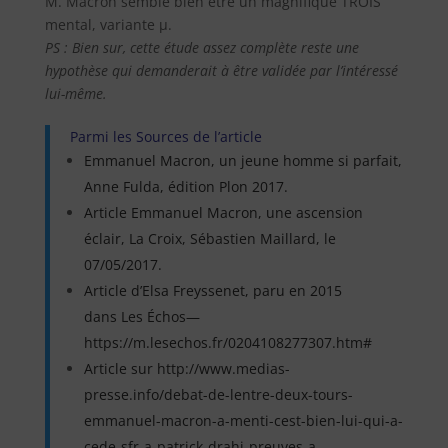
M. Macron semble bien être un magnifique TROIS
mental, variante µ.
PS : Bien sur, cette étude assez complète reste une
hypothèse qui demanderait à être validée par l’intéressé
lui-même.
Parmi les Sources de l’article
Emmanuel Macron, un jeune homme si parfait,
Anne Fulda, édition Plon 2017.
Article Emmanuel Macron, une ascension
éclair, La Croix, Sébastien Maillard, le
07/05/2017.
Article d’Elsa Freyssenet, paru en 2015
dans Les Échos—
https://m.lesechos.fr/0204108277307.htm#
Article sur http://www.medias-
presse.info/debat-de-lentre-deux-tours-
emmanuel-macron-a-menti-cest-bien-lui-qui-a-
cede-sfr-a-patrick-drahi-preuves-a-