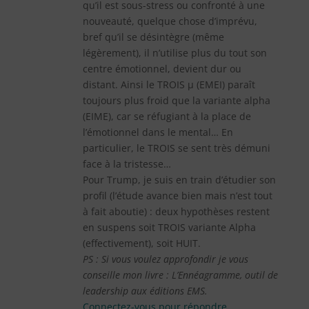
qu’il est sous-stress ou confronté à une
nouveauté, quelque chose d’imprévu,
bref qu’il se désintègre (même
légèrement), il n’utilise plus du tout son
centre émotionnel, devient dur ou
distant. Ainsi le TROIS µ (EMEI) paraît
toujours plus froid que la variante alpha
(EIME), car se réfugiant à la place de
l’émotionnel dans le mental… En
particulier, le TROIS se sent très démuni
face à la tristesse…
Pour Trump, je suis en train d’étudier son
profil (l’étude avance bien mais n’est tout
à fait aboutie) : deux hypothèses restent
en suspens soit TROIS variante Alpha
(effectivement), soit HUIT.
PS : Si vous voulez approfondir je vous
conseille mon livre : L’Ennéagramme, outil de
leadership aux éditions EMS.
Connectez-vous pour répondre