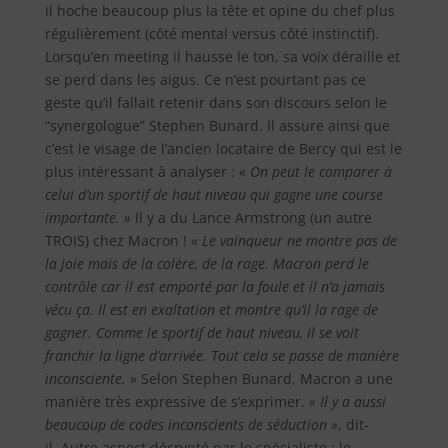
il hoche beaucoup plus la tête et opine du chef plus
régulièrement (côté mental versus côté instinctif).
Lorsqu’en meeting il hausse le ton, sa voix déraille et
se perd dans les aigus. Ce n’est pourtant pas ce
geste qu’il fallait retenir dans son discours selon le
“synergologue” Stephen Bunard. Il assure ainsi que
c’est le visage de l’ancien locataire de Bercy qui est le
plus intéressant à analyser : «
On peut le comparer à
celui d’un sportif de haut niveau qui gagne une course
importante. »
Il y a du Lance Armstrong (un autre
TROIS) chez Macron ! «
Le vainqueur ne montre pas de
la joie mais de la colère, de la rage. Macron perd le
contrôle car il est emporté par la foule et il n’a jamais
vécu ça. Il est en exaltation et montre qu’il la rage de
gagner. Comme le sportif de haut niveau, il se voit
franchir la ligne d’arrivée. Tout cela se passe de manière
inconsciente. »
Selon Stephen Bunard, Macron a une
manière très expressive de s’exprimer.
« Il y a aussi
beaucoup de codes inconscients de séduction »
, dit-
il.
Autre aspect décrypté par le spécialiste : le