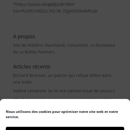
*https://youtu.be/gkBJyLBrSMo?
list=PLmfiCnVD2LL7lO-0k_7ZgVGVdIe4Mlzqk
A propos
Site de Frédéric Haumonté, consultant, co-fondateur
de La Boétie Partners.
Articles récents
Richard Branson, un patron qui refuse d’être dans
une boîte
Valérie Lemercier ou le rire comme issue de secours
Abraham Lincoln ou la puissance négociatrice d’un
médiateur (9µ)
Nous utilisons des cookies pour optimiser notre site web et notre
service.
Catégories
Catégories