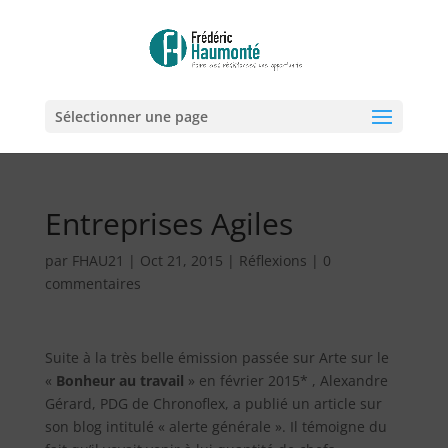
Sélectionner une page
Entreprises Agiles
par
FHAU21
|
Oct 21, 2015
|
Réflexions
|
0
commentaires
Suite à la très belle émission passée sur Arte sur le
«
Bonheur au travail
» en février 2015* , Alexandre
Gérard, PDG de Chronoflex, a publié un article sur
son blog intitulé « alerte générale ». Il témoigne du