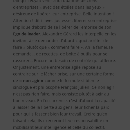
fait qu’il voyait venir à lui quantité de chefs
d’entreprises « avec des étoiles dans les yeux »
désireux de libérer leur entreprise. Belle intention !
Attention ! dit-il avec justesse : libérer son entreprise
implique d’abord de se libérer de l’emprise de son
Ego de leader
. Alexandre Gérard les interpelle en les
invitant à se demander d’abord « quoi arrêter de
faire » plutôt que « comment faire ». Ah la fameuse
demande…
de recettes, de boîte à outils pour se
rassurer… Encore un besoin de contrôle qui affleure.
Or justement, une entreprise agile repose au
contraire sur le lâcher prise, sur une certaine forme
de
« non-agir »
comme le formule si bien le
sinologue et philosophe François Julien. Ce non-agir
n’est pas rien faire, mais consiste plutôt à agir au
bon niveau. En l’occurrence, c’est d’abord la capacité
à laisser de la liberté aux gens, leur ficher la paix
pour qu’ils fassent bien leur travail. Croire qu’en
faisant cela, ils exerceront leur responsabilité en
mobilisant leur intelligence et celle du collectif.