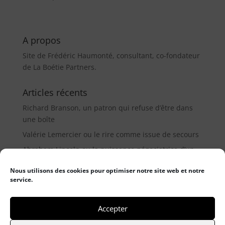
A propos
Site de Frédéric Haumonté, consultant, co-fondateur
de La Boétie Partners.
Articles récents
Richard Branson, un patron qui refuse d’être dans
une boîte
Valérie Lemercier ou le rire comme issue de secours
Abraham Lincoln ou la puissance négociatrice d’un
médiateur (9µ)
Nous utilisons des cookies pour optimiser notre site web et notre
service.
Catégories
Catégories
Accepter