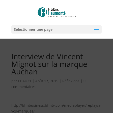
Sélectionner une page
Interview de Vincent
Mignot sur la marque
Auchan
par
FHAU21
|
Août 17, 2015
|
Réflexions
|
0
commentaires
http://bfmbusiness.bfmtv.com/mediaplayer/replay/a-
vos-marques/