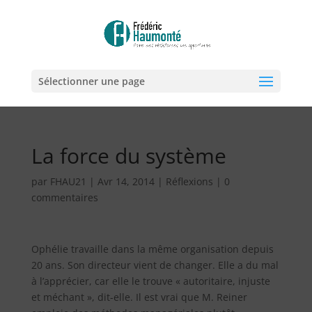
Sélectionner une page
La force du système
par
FHAU21
|
Avr 14, 2014
|
Réflexions
|
0
commentaires
Ophélie travaille dans la même organisation depuis
20 ans. Son directeur vient de changer. Elle a du mal
à l’apprécier, car elle le trouve « autoritaire, injuste
et méchant », dit-elle. Il est vrai que M. Reiner