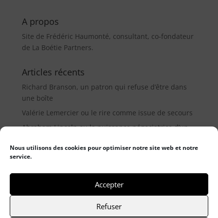
A propos
Site de Frédéric Haumonté, consultant, co-fondateur
de La Boétie Partners.
Articles récents
Richard Branson, un patron qui refuse d’être dans
une boîte
Valérie Lemercier ou le rire comme issue de secours
Abraham Lincoln ou la puissance négociatrice d’un
médiateur (9µ)
Nous utilisons des cookies pour optimiser notre site web et notre
service.
Catégories
Catégories
Accepter
Refuser