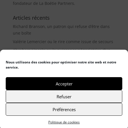
fondateur de La Boétie Partners.
Articles récents
Richard Branson, un patron qui refuse d’être dans
une boîte
Valérie Lemercier ou le rire comme issue de secours
Abraham Lincoln ou la puissance négociatrice d’un
médiateur (9µ)
Nous utilisons des cookies pour optimiser notre site web et notre
service.
Catégories
Catégories
Accepter
Refuser
© 2021 Frederic Haumonté
- Mentions légales
-
Préférences
Politique de cookies
Site réalisé par Graphisme com & digitale
Politique de cookies