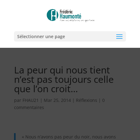
Sélectionner une page
La peur qui nous tient
n’est pas toujours celle
que l’on croit…
par
FHAU21
|
Mar 25, 2014
|
Réflexions
|
0
commentaires
« Nous n’avons pas peur du noir, nous avons