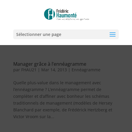
Sélectionner une page
Manager grâce à l’ennéagramme
par
FHAU21
|
Mar 14, 2013
|
Ennéagramme
Quelle plus-value dans le management avec
l’ennéagramme ? L’ennéagramme permet de
compléter et d’affiner avec bonheur les schémas
traditionnels de management (modèles de Hersey
Blanchard par exemple, de Frédérick Hertzberg et
Victor Vroom sur la...