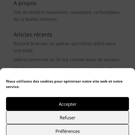
A propos
Site de Frédéric Haumonté, consultant, co-fondateur
de La Boétie Partners.
Articles récents
Richard Branson, un patron qui refuse d’être dans
une boîte
Valérie Lemercier ou le rire comme issue de secours
Abraham Lincoln ou la puissance négociatrice d’un
médiateur (9µ)
Nous utilisons des cookies pour optimiser notre site web et notre
service.
Catégories
Catégories
Accepter
Refuser
© 2021 Frederic Haumonté
- Mentions légales
-
Préférences