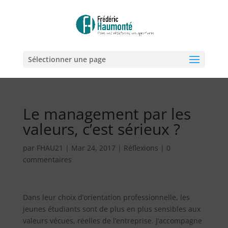
Sélectionner une page
Le management par les
valeurs, c’est sérieux ?
par
FHAU21
|
Mar 24, 2017
|
Réflexions
|
0
commentaires
Dans leur choix d’orientation professionnelle, les
jeunes étudiants sont de plus en plus sensibles aux
valeurs vécues, réelles de l’entreprise. J’accompagne