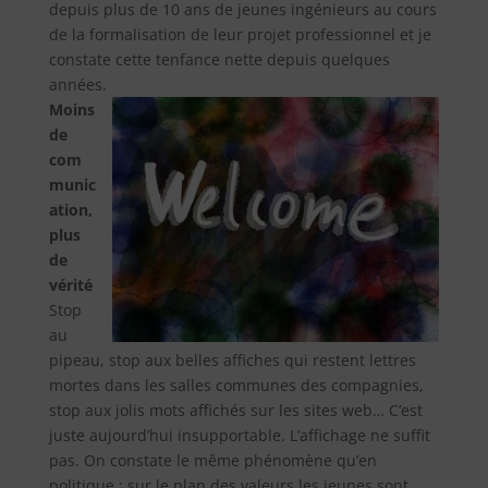
depuis plus de 10 ans de jeunes ingénieurs au cours
de la formalisation de leur projet professionnel et je
constate cette tenfance nette depuis quelques
années.
Moins
de
com
munic
ation,
plus
de
vérité
Stop
au
pipeau, stop aux belles affiches qui restent lettres
mortes dans les salles communes des compagnies,
stop aux jolis mots affichés sur les sites web… C’est
juste aujourd’hui insupportable. L’affichage ne suffit
pas. On constate le même phénomène qu’en
politique : sur le plan des valeurs les jeunes sont